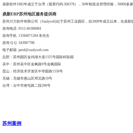
鼎新软件1982年成立于台湾（股票代码:300378），30年制造业管理经验，5000
鼎新ERP苏州地区
服务提供商
苏州川力软件有限公司（Sunlysoft)位于苏州工业园区，自2009年成立以来
咨询电话 0512-66380084
咨询手机 13584971284 朱先生
咨询 Q Q 343987708
电子邮箱 jared@sunlysoft.com
总部：苏州园区金鸡湖大道1355号国际科际园
吴中：苏州吴中区金枫路9号金枫国际
昆山：经济技术开发区中华园路1558号
无锡：无锡市惠山区邓北路19号
台湾：台中市南屯路二段290号
苏州案例