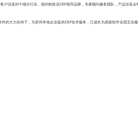
0多家客户涉及80个细分行业，国内制造业ERP领导品牌，专家顾问服务团队，产品涉及企明星
，在鼎新软件的大力扶持下，为苏州本地企业提供ERP技术服务，已成长为鼎新软件全国五佳